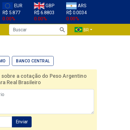
EUR
GBP
ARS
R$ 5.877
R$ 6.8803
R$ 0.0034
0.00%
0.00%
0.00%
BR
SMO
BANCO CENTRAL
 sobre a cotação do Peso Argentino
ra Real Brasileiro
Enviar