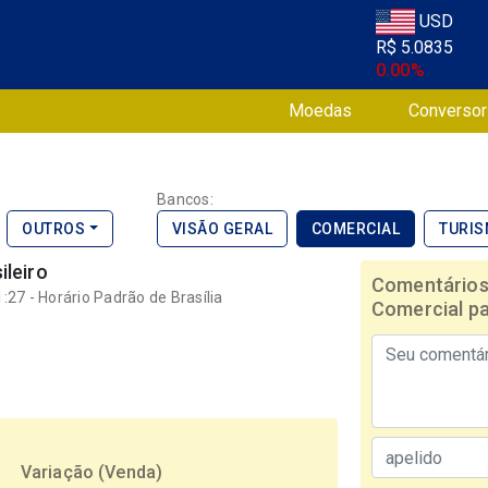
USD
R$ 5.0835
0.00%
Moedas
Conversor
Bancos:
OUTROS
VISÃO GERAL
COMERCIAL
TURI
ileiro
Comentários
27 - Horário Padrão de Brasília
Comercial pa
Variação (
Venda
)