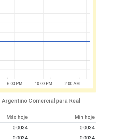
6:00 PM
10:00 PM
2:00 AM
 Argentino Comercial para Real
Máx hoje
Min hoje
0.0034
0.0034
0.0034
0.0034