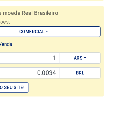
 moeda Real Brasileiro
ções:
COMERCIAL
Venda
ARS
BRL
O SEU SITE!