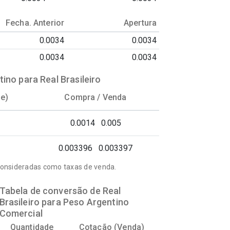
Fecha. Anterior
Apertura
0.0034
0.0034
0.0034
0.0034
ino para Real Brasileiro
je)
Compra /
Venda
0.0014
0.005
0.003396
0.003397
consideradas como taxas de venda.
Tabela de conversão de Real
Brasileiro para Peso Argentino
Comercial
Quantidade
Cotação (Venda)