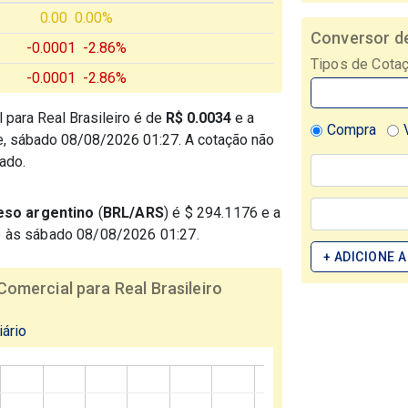
0.00
0.00%
Conversor de
-0.0001
-2.86%
Tipos de Cota
-0.0001
-2.86%
 para Real Brasileiro é de
R$ 0.0034
e a
Compra
je, sábado 08/08/2026 01:27. A cotação não
ado.
peso argentino
(
BRL/ARS
) é $ 294.1176 e a
e às sábado 08/08/2026 01:27.
+ ADICIONE A
omercial para Real Brasileiro
iário